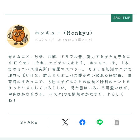
ABOUT ME
ホンキュー（Honkyu）
バスケットボール（なのに指導マニア）
好きなこと：分析、図解、ドリブル音、努力する子を見守るこ
と 口ぐせ：「それ、エビデンスある？」 ホンキューは、「本
気のミニバス研究所」専属マスコット。 ちょっと知識マニアで
理屈っぽいけど、誰よりもミニバス愛が強い頼れる研究員。 体
育館のすみっこで、今日も子どもたちの成長と勝利のヒントを
ひっそりメモしているらしい。 見た目はころころ可愛いけど、
中身はかなりガチ。 バスケIQと情熱のかたまり、よろしく
ね！
SHARE