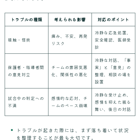
トラブルの種類
考えられる影響
対応のポイント
冷静な応急処置、
痛み、不安、再発
接触・怪我
安全確認、医師受
リスク
診
冷静な対話、「事
保護者・指導者間
チームの雰囲気悪
実」と「意見」の
の意見対立
化、関係性の悪化
整理、相談の場を
設置
冷静な受け止め、
試合中の判定への
感情的な応対、チ
感情を抑えた振る
不満
ームのペース崩壊
舞い、後日の対話
トラブルが起きた際には、まず落ち着いて状況
を整理することが最も大切です。