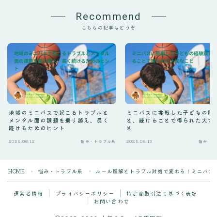
Recommend
こちらの記事もどうぞ
地域のミニバスで起こるトラブルと
ミニバスに挑戦した子どもの経
メンタル面の課題を乗り越え、長く
と、続けることで得られた大切
続けるためのヒント
と
2025.08.12
悩み・トラブル系
2025.08.13
悩み・ト
HOME
悩み・トラブル系
ルール理解とトラブル対処で変わる！ミニバス
＞
＞
運営者情報
プライバシーポリシー
特定商取引法に基づく表記
お問い合わせ