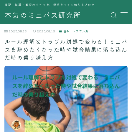
練習・指導・戦術のすべてを、根拠をもって伝えるブログ
本気のミニバス研究所
MENU
お問い合わせ
2025.08.13
2025.08.13
悩み・トラブル系
デモプリセット記事 #7
ルール理解とトラブル対処で変わる！ミニバ
デモプリセット記事 Part02
スを辞めたくなった時や試合結果に落ち込ん
プライバシーポリシー
有料記事の決済完了ページ
だ時の乗り越え方
特定商取引法に基づく表記
運営者情報