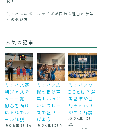
説！
ミニバスのボールサイズが変わる理由と学年
別の選び方
人気の記事
ミニバス審
ミニバス応
ミニバスの
判ジェスチ
援の掛け声
DCとは？選
ャー一覧｜
集！かっこ
考基準や目
初心者向け
いいフレー
的をわかり
に図解でル
ズで盛り上
やすく解説
ール解説
げよう
2025年10月
25日
2025年9月15
2025年10月7