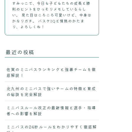
すみっこで、今日も子どもたちの成長と勝
利のヒントをひっそりメモしているらし
い。 見た目はころころ可愛いけど、中身は
かなりガチ。 バスケIQと情熱のかたま
り、よろしくね！
最近の投稿
佐賀のミニバスランキングと強豪チームを徹
底解説！
北九州のミニバスで強いチームの特徴と育成
の秘訣を完全解説
ミニバスルール改正の最新情報と選手・指導
者への影響を解説
ミニバスの24秒ルールをわかりやすく徹底解