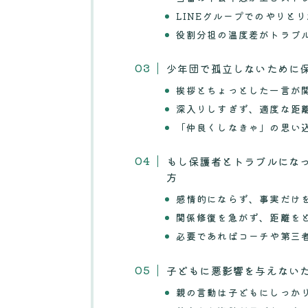
LINEグループでのやりと
役割分担の温度差がトラブ
少年団で孤立しないために
挨拶とちょっとした一言が
深入りしすぎず、適度な距
「仲良くしなきゃ」の思い
もし保護者とトラブルにな
方
感情的にならず、事実だけ
関係修復を急がず、距離を
必要であればコーチや第三
子どもに悪影響を与えない
親の言動は子どもにしっか